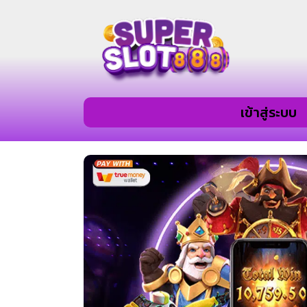
เข้าสู่ระบบ