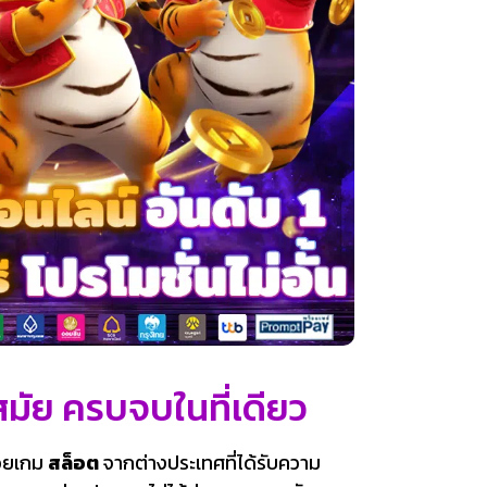
มัย ครบจบในที่เดียว
วยเกม
สล็อต
จากต่างประเทศที่ได้รับความ