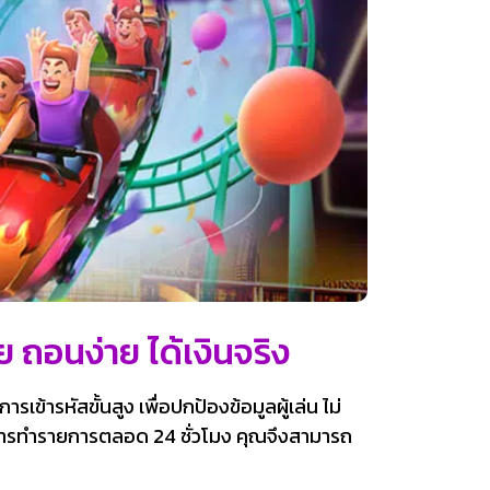
ย ถอนง่าย ได้เงินจริง
เข้ารหัสขั้นสูง เพื่อปกป้องข้อมูลผู้เล่น ไม่
ารทำรายการตลอด 24 ชั่วโมง คุณจึงสามารถ