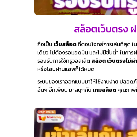
สล็อตเว็บตรง ฝ
ถือเป็น
เว็บสล็อต
ที่ตอบโจทย์การเล่นที่สุด 
เดียว ไม่ต้องรอแอดมิน และไม่มีขั้นต่ำ ในก
รองรับการใช้ทรูวอลเล็ต
สล็อต เว็บตรงไม่ผ่า
หรือโอนผ่านแอพก็ได้หมด
ระบบของเราออกแบบมาให้ใช้งานง่าย ปลอดภัยด้
อื่นๆ อีกเพียบ มาสนุกกับ
เกมสล็อต
คุณภาพที่