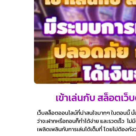
เข้าเล่นกับ สล็อตเว็
เว็บสล็อตออนไลน์ที่น่าสนใจมากๆ ในตอนนี้ นั่นค
ว่าจะฝากหรือถอนก็ทำได้ง่าย และรวดเร็ว ไม่มีข
เพลิดเพลินกับการเล่นได้เต็มที่ โดยไม่ต้องกั