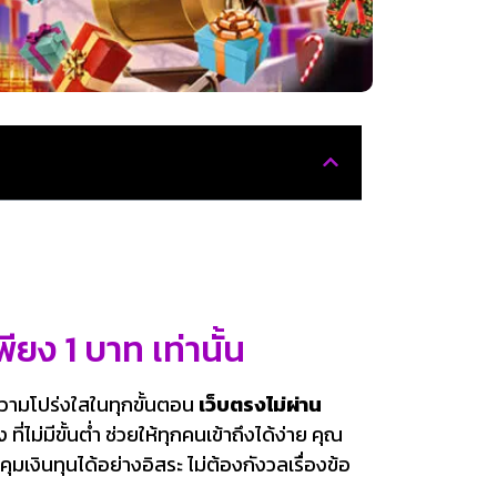
พียง 1 บาท เท่านั้น
ความโปร่งใสในทุกขั้นตอน
เว็บตรงไม่ผ่าน
่ไม่มีขั้นต่ำ ช่วยให้ทุกคนเข้าถึงได้ง่าย คุณ
มเงินทุนได้อย่างอิสระ ไม่ต้องกังวลเรื่องข้อ