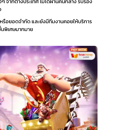
ๆ จากต่างประเทศ ไม่ได้ผ่านคนกลาง รับรอง
อ
ต่ำ หรือยอดจำกัด และยังมีทีมงานคอยให้บริการ
ชั่นพิเศษมากมาย