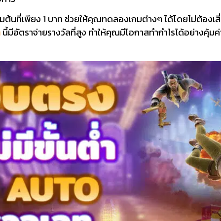
่มต้นที่เพียง 1 บาท ช่วยให้คุณทดลองเกมต่างๆ ได้โดยไม่ต้องเสี่
ต
นี้มีอัตราจ่ายรางวัลที่สูง ทำให้คุณมีโอกาสทำกำไรได้อย่างคุ้มค่