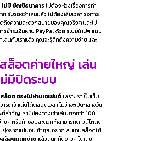
ไม่มี บัญชีธนาคาร
ไม่ต้องห่วงเรื่องการทำ
 รับรองว่าเล่นแล้ว ไม่ต้องเสียเวลา รอการ
คิดถึงความสะดวกสบายของคุณจริงๆ และไม่
การชำระเงินผ่าน PayPal ด้วย ระบบใหม่ๆ แบบ
 มาเล่นกับเราแล้ว คุณจะรู้สึกถึงความง่าย และ
ล็อตค่ายใหญ่ เล่น
ม่มีปิดระบบ
บสล็อต ตรงไม่ผ่านเอเย่นต์
เพราะเราเป็นเว็บ
ารถเข้าเล่นได้ตลอดเวลา ไม่ว่าจะเป็นกลางวัน
ที่สำคัญ เรามีช่องทางเข้าเล่นมากกว่า 100
้ง่ายๆ หรือถ้าชอบสะดวก ก็สามารถดาวน์โหลด
 ไม่ยุ่งยากแน่นอน ถ้าคุณอยากเล่นเกมสล็อตได้
็บสล็อตแตกง่าย
แล้วสนุกกันยาวๆ ได้เลย