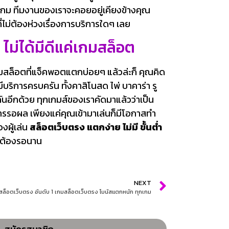
เกม ทีมงานของเราจะคอยอยู่เคียงข้างคุณ
ี่ไม่ต้องห่วงเรื่องการบริการใดๆ เลย
ไม่ได้มีดีแค่เกมสล็อต
มสล็อตที่แจ็คพอตแตกบ่อยๆ แล้วล่ะก็ คุณคิด
ีบริการครบครัน ทั้งคาสิโนสด ไพ่ บาคาร่า รู
กันอีกด้วย ทุกเกมส์ของเราคัดมาแล้วว่าเป็น
นการรอผล เพียงแค่คุณเข้ามาเล่นก็มีโอกาสทำ
งผู้เล่น
สล็อตเว็บตรง แตกง่าย ไม่มี ขั้นต่ำ
่ต้องรอนาน
NEXT
บสล็อตเว็บตรง อันดับ 1 เกมสล็อตเว็บตรง โบนัสแตกหนัก ทุกเกม