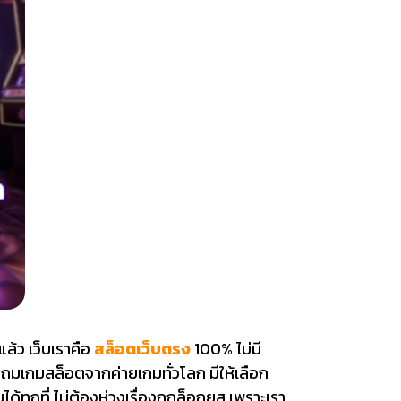
แล้ว เว็บเราคือ
สล็อตเว็บตรง
100% ไม่มี
แถมเกมสล็อตจากค่ายเกมทั่วโลก มีให้เลือก
้ทุกที่ ไม่ต้องห่วงเรื่องถูกล็อกยูส เพราะเรา