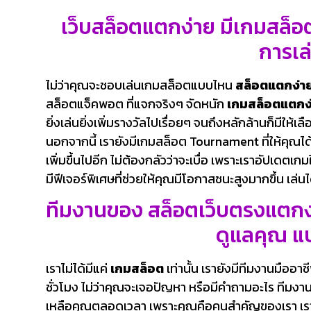
เว็บสล็อตแตกง่าย มีเกมสล็อ
การเล
ไม่ว่าคุณจะชอบเล่นเกมสล็อตแบบไหน
สล็อตแตกง่า
สล็อตแจ็คพอต ที่แจกจริงๆ จัดหนัก
เกมสล็อตแตกง
ยิ่งเล่นยิ่งเพิ่มรางวัลไปเรื่อยๆ จนถึงหลักล้านก็มีให้เล
นอกจากนี้ เรายังมีเกมสล็อต Tournament ที่ให้คุณได้แ
เพิ่มขึ้นไปอีก ไม่ต้องกลัวว่าจะเบื่อ เพราะเราอัปเดต
มีฟีเจอร์พิเศษที่ช่วยให้คุณมีโอกาสชนะสูงมากขึ้น เล่นได้ส
ทีมงานของ
สล็อตเว็บตรงแตกง
ดูแลคุณ แ
เราไม่ได้มีแค่
เกมสล็อต
เท่านั้น เรายังมีทีมงานมืออ
ชั่วโมง ไม่ว่าคุณจะเจอปัญหา หรือมีคำถามอะไร ทีมงา
เหลือคุณตลอดเวลา เพราะคุณคือคนสำคัญของเรา เราจ