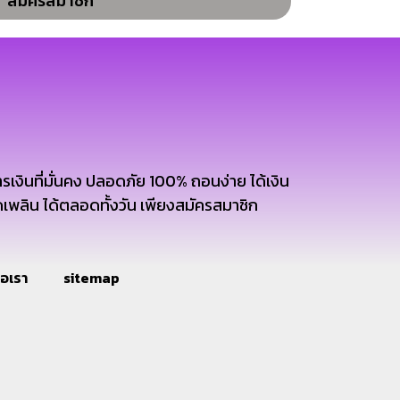
สมัครสมาชิก
เงินที่มั่นคง ปลอดภัย 100% ถอนง่าย ได้เงิน
พลิน ได้ตลอดทั้งวัน เพียงสมัครสมาชิก
่อเรา
sitemap