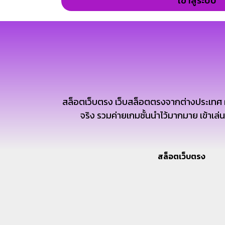
เข้าสู่ระบบ
สล็อตเว็บตรง เว็บสล็อตตรงจากต่างประเทศ ฝา
จริง รวมค่ายเกมชั้นนำไว้มากมาย เข้าเล่
สล็อตเว็บตรง