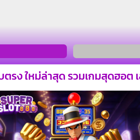
บตรง ใหม่ล่าสุด รวมเกมสุดฮอต 