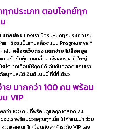
ตทุกประเภท ตอบโจทย์ทุก
่น
ย แตกบ่อย
ของเรา มีครบหมดทุกประเภท เกม
่าย
หรือจะเป็นเกมสล็อตแบบ Progressive ที่
ือกเล่น
สล็อตเว็บตรง แตกง่าย ไม่ล็อคยูส
ข่งขันกับผู้เล่นคนอื่นๆ เพื่อชิงรางวัลใหญ่
เกมใหม่ๆ ทุกเดือนให้คุณได้เล่นกันตลอด แถมเรา
นุกและได้เงินดีแบบนี้ ที่นี่ที่เดียว
่าย
มากกว่า 100 คน พร้อม
บบ VIP
าชีพกว่า 100 คน ที่พร้อมดูแลคุณตลอด 24
นของเราพร้อมช่วยคุณทุกเมื่อ ให้คำแนะนำ ช่วย
ะดูแลคุณให้เหมือนกับลูกค้าระดับ VIP เลย